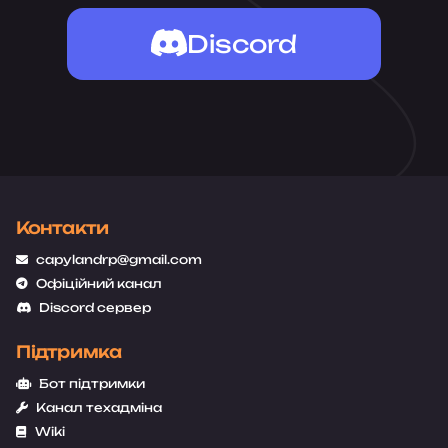
Discord
Контакти
capylandrp@gmail.com
Офіційний канал
Discord сервер
Підтримка
Бот підтримки
Канал техадміна
Wiki